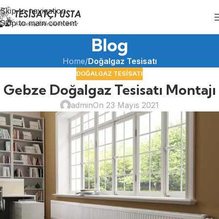
Skip to navigation
Skip to main content
Blog
Home
/
Doğalgaz Tesisatı
DOĞALGAZ TESISATI
Gebze Doğalgaz Tesisatı Montajı
admin
On 23 Mayıs 2021