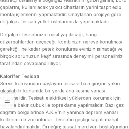
tesisatçı ustalarıyla doğalgaz tesisatının güzergahını, boru
çaplarını, kullanılacak yakıcı cihazların yerini tespit edip
montaj işlemlerini yapmaktadır. Onaylanan projeye göre
doğalgaz tesisatı yetkili ustalarımızla yapılmaktadır.
Doğalgaz tesisatınızın nasıl yapılacağı, hangi
güzergahlardan geçeceği, kombinizin nereye konulması
gerektiği, ne kadar petek konulursa evinizin ısınacağı ve
birçok sorunuzun keşif sırasında deneyimli personelimiz
tarafından cevaplandırılıyor.
Kalorifer Tesisatı
Servis kutusundan başlayan tesisata bina girişine yakın
ulaşılabilir konumda bir yerde ana kesme vanası
eklenmelidir. Tesisatı elektriksel yüklerden korumak için
tesisata bakır cubuk ile topraklama yapılmalıdır. Bazı gaz
dağıtım bölgelerinde A.K.V’nin yanında deprem vanası
kullanımı da zorunludur. Tesisatın geçtiği kapalı mahal
havalandırılmalıdır. Örneğin; tesisat merdiven boşluğundan