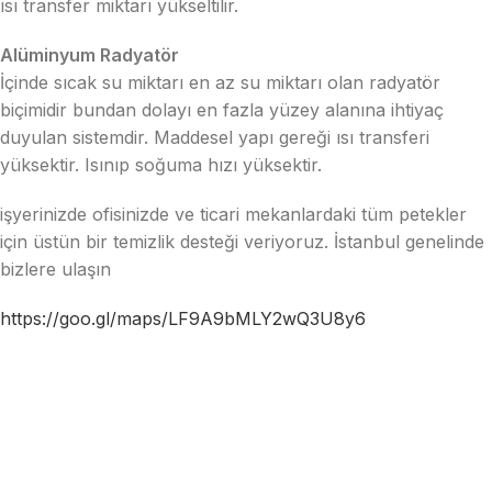
ısı transfer miktarı yükseltilir.
Alüminyum Radyatör
İçinde sıcak su miktarı en az su miktarı olan radyatör
biçimidir bundan dolayı en fazla yüzey alanına ihtiyaç
duyulan sistemdir. Maddesel yapı gereği ısı transferi
yüksektir. Isınıp soğuma hızı yüksektir.
işyerinizde ofisinizde ve ticari mekanlardaki tüm petekler
için üstün bir temizlik desteği veriyoruz. İstanbul genelinde
bizlere ulaşın
https://goo.gl/maps/LF9A9bMLY2wQ3U8y6