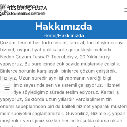
Skip to navigation
Skip to main content
Hakkımızda
Home
/
Hakkımızda
Çözüm Tesisat her türlü tesisat, tamirat, tadilat işlerinizi iyi
hizmet, uygun fiyat politikası ile gerçekleştirmektedir.
Neden Çözüm Tesisat? Tecrübeliyiz, 20 Yıldır bu işi
yapıyoruz. Bu süre içinde çok sayıda müşteriyle çalıştık.
Binlerce sorunla karşılaştık, binlerce çözüm geliştirdik.
Hızlıyız, Uzun süredir aynı işi yapmanın verdiği bilgi
birikimimiz sayesinde seri ve sistemli çalışıyoruz. Hizmeti
müşteriye söylediğimiz sürede teslim ediyoruz. Kaliteli iş
yapıyoruz, Sektörde uzun yıllardır varolabilmemizin
önemli sebeplerinden biri de kaliteli hizmet yaparak müşteri
memnuniyetini sağlamamızdır. Güveniliriz, Bizimle iş yapan
müşteriler verdiğimiz sözleri her ne koşulda olursa olsun