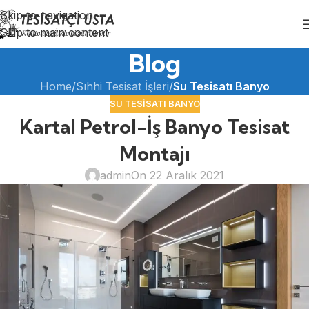
Skip to navigation
Skip to main content
Blog
Home
/
Sıhhi Tesisat İşleri
/
Su Tesisatı Banyo
SU TESISATI BANYO
Kartal Petrol-İş Banyo Tesisat
Montajı
admin
On 22 Aralık 2021