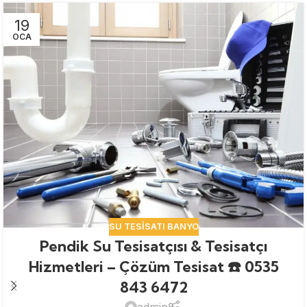
19
OCA
SU TESISATI BANYO
Pendik Su Tesisatçısı & Tesisatçı
Hizmetleri – Çözüm Tesisat ☎️ 0535
843 6472
admin