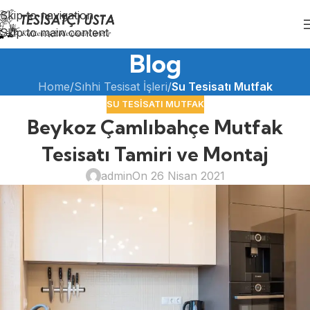
Skip to navigation
Skip to main content
Blog
Home
/
Sıhhi Tesisat İşleri
/
Su Tesisatı Mutfak
SU TESISATI MUTFAK
Beykoz Çamlıbahçe Mutfak
Tesisatı Tamiri ve Montaj
admin
On 26 Nisan 2021