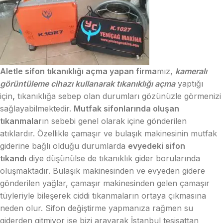
Aletle sifon tıkanıklığı açma yapan firma
mız,
kameralı
görüntüleme cihazı kullanarak tıkanıklığı açma
yaptığı
için
,
tıkanıklığa sebep olan durumları gözünüzle görmenizi
sağlayabilmektedir.
Mutfak sifonlarında oluşan
tıkanmalar
ın sebebi genel olarak içine gönderilen
atıklardır. Özellikle çamaşır ve bulaşık makinesinin mutfak
giderine bağlı olduğu durumlarda
evyedeki sifon
tıkandı
diye düşünülse de tıkanıklık gider borularında
oluşmaktadır. Bulaşık makinesinden ve evyeden gidere
gönderilen yağlar, çamaşır makinesinden gelen çamaşır
tüyleriyle bileşerek ciddi tıkanmaların ortaya çıkmasına
neden olur. Sifon değiştirme yapmanıza rağmen su
giderden gitmiyor ise bizi arayarak İstanbul tesisattan