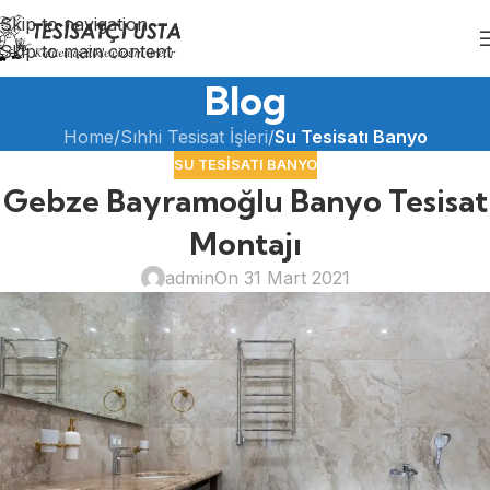
Skip to navigation
Skip to main content
Blog
Home
/
Sıhhi Tesisat İşleri
/
Su Tesisatı Banyo
SU TESISATI BANYO
Gebze Bayramoğlu Banyo Tesisat
Montajı
admin
On 31 Mart 2021