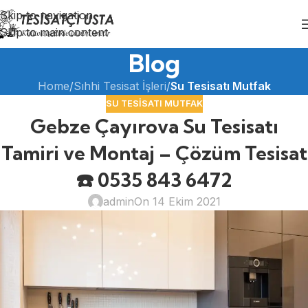
Skip to navigation
Skip to main content
Blog
Home
/
Sıhhi Tesisat İşleri
/
Su Tesisatı Mutfak
SU TESISATI MUTFAK
Gebze Çayırova Su Tesisatı
Tamiri ve Montaj – Çözüm Tesisat
☎️ 0535 843 6472
admin
On 14 Ekim 2021