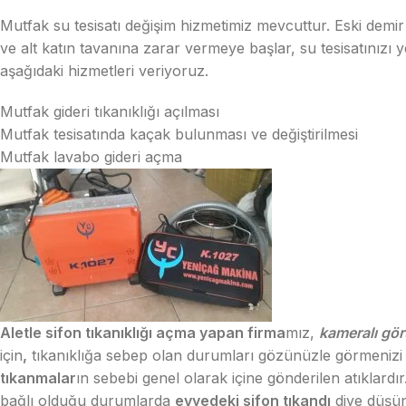
Mutfak su tesisatı değişim hizmetimiz mevcuttur. Eski demi
ve alt katın tavanına zarar vermeye başlar, su tesisatınızı y
aşağıdaki hizmetleri veriyoruz.
Mutfak gideri tıkanıklığı açılması
Mutfak tesisatında kaçak bulunması ve değiştirilmesi
Mutfak lavabo gideri açma
Aletle sifon tıkanıklığı açma yapan firma
mız,
kameralı gör
için
,
tıkanıklığa sebep olan durumları gözünüzle görmenizi 
tıkanmalar
ın sebebi genel olarak içine gönderilen atıklardı
bağlı olduğu durumlarda
evyedeki sifon tıkandı
diye düşün