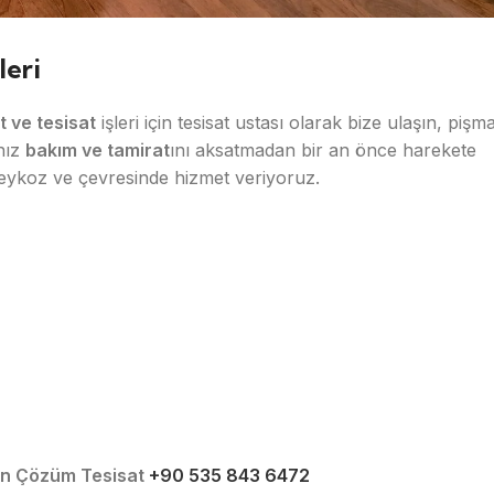
leri
t ve tesisat
işleri için tesisat ustası olarak bize ulaşın, pişm
nız
bakım ve tamirat
ını aksatmadan bir an önce harekete
eykoz ve çevresinde hizmet veriyoruz.
çin Çözüm Tesisat
+90 535 843 6472