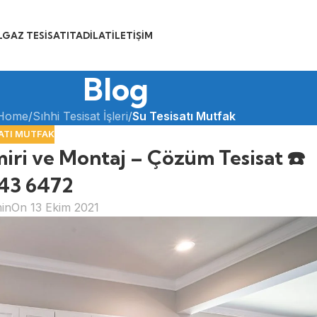
GAZ TESISATI
TADILAT
İLETIŞIM
Blog
Home
/
Sıhhi Tesisat İşleri
/
Su Tesisatı Mutfak
ATI MUTFAK
iri ve Montaj – Çözüm Tesisat ☎️
43 6472
in
On 13 Ekim 2021