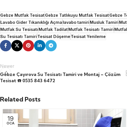
Gebze Mutfak Tesisat
Gebze Tatlıkuyu Mutfak Tesisat
Gebze Te
Lavabo Gider Tıkanıklığı Açma
lavabo tamiri
Musluk Tamiri
Mut
Mutfak Su Tesisatı
Mutfak Tadilat
Mutfak Tesisatı Tamiri
Mutfa
Su Tesisatı Tamiri
Tesisat Döşeme
Tesisat Yenileme
Newer
Gebze Çayırova Su Tesisatı Tamiri ve Montaj – Çözüm
Tesisat ☎️ 0535 843 6472
Related Posts
19
OCA