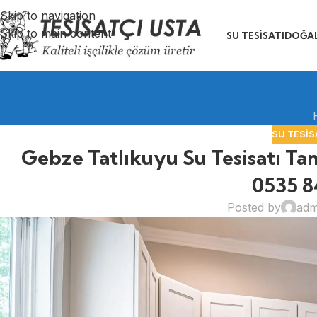
Skip to navigation
Skip to main content
SU TESISATI
DOĞAL
SU TESIS
Gebze Tatlıkuyu Su Tesisatı Tam
0535 8
Posted by
adm