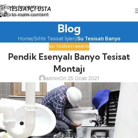
Skip to navigation
Skip to main content
Blog
Home
/
Sıhhi Tesisat İşleri
/
Su Tesisatı Banyo
SU TESISATI BANYO
Pendik Esenyalı Banyo Tesisat
Montajı
admin
On 25 Ocak 2021