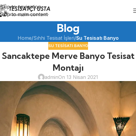
Skip to navigation
Skip to main content
Blog
Home
/
Sıhhi Tesisat İşleri
/
Su Tesisatı Banyo
SU TESISATI BANYO
Sancaktepe Merve Banyo Tesisat
Montajı
admin
On 13 Nisan 2021