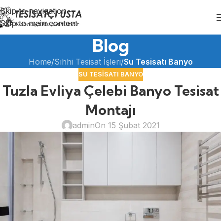
Skip to navigation
Skip to main content
Blog
Home
/
Sıhhi Tesisat İşleri
/
Su Tesisatı Banyo
SU TESISATI BANYO
Tuzla Evliya Çelebi Banyo Tesisat
Montajı
admin
On 15 Şubat 2021