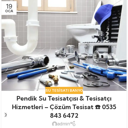
19
OCA
SU TESISATI BANYO
Pendik Su Tesisatçısı & Tesisatçı
Hizmetleri – Çözüm Tesisat ☎️ 0535
843 6472
admin