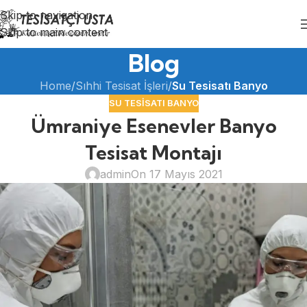
Skip to navigation
Skip to main content
Blog
Home
/
Sıhhi Tesisat İşleri
/
Su Tesisatı Banyo
SU TESISATI BANYO
Ümraniye Esenevler Banyo
Tesisat Montajı
admin
On 17 Mayıs 2021