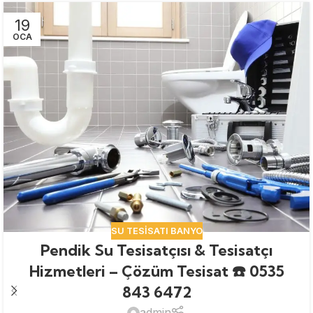
19
OCA
SU TESISATI BANYO
Pendik Su Tesisatçısı & Tesisatçı
Hizmetleri – Çözüm Tesisat ☎️ 0535
843 6472
admin