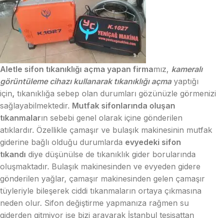
Aletle sifon tıkanıklığı açma yapan firma
mız,
kameralı
görüntüleme cihazı kullanarak tıkanıklığı açma
yaptığı
için
,
tıkanıklığa sebep olan durumları gözünüzle görmenizi
sağlayabilmektedir.
Mutfak sifonlarında oluşan
tıkanmalar
ın sebebi genel olarak içine gönderilen
atıklardır. Özellikle çamaşır ve bulaşık makinesinin mutfak
giderine bağlı olduğu durumlarda
evyedeki sifon
tıkandı
diye düşünülse de tıkanıklık gider borularında
oluşmaktadır. Bulaşık makinesinden ve evyeden gidere
gönderilen yağlar, çamaşır makinesinden gelen çamaşır
tüyleriyle bileşerek ciddi tıkanmaların ortaya çıkmasına
neden olur. Sifon değiştirme yapmanıza rağmen su
giderden gitmiyor ise bizi arayarak İstanbul tesisattan