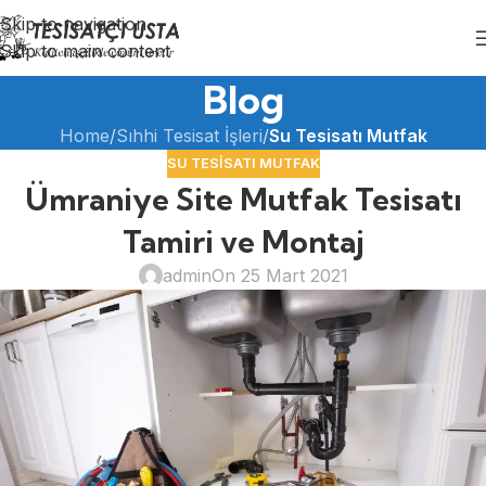
Skip to navigation
Skip to main content
Blog
Home
/
Sıhhi Tesisat İşleri
/
Su Tesisatı Mutfak
SU TESISATI MUTFAK
Ümraniye Site Mutfak Tesisatı
Tamiri ve Montaj
admin
On 25 Mart 2021